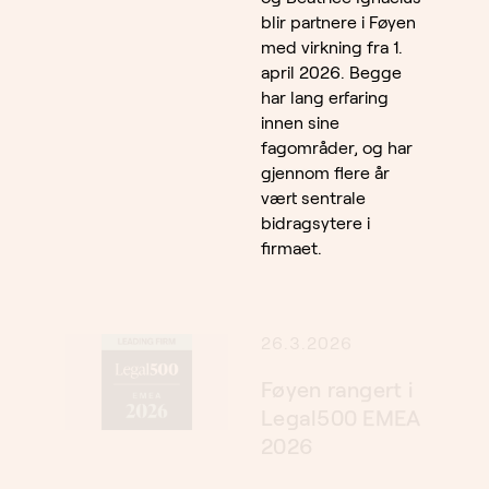
blir partnere i Føyen
med virkning fra 1.
april 2026. Begge
har lang erfaring
innen sine
fagområder, og har
gjennom flere år
vært sentrale
bidragsytere i
firmaet.
26.3.2026
Føyen rangert i
Legal500 EMEA
2026
Legal500 har
publisert sine 2026-