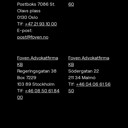
Postboks 7086 St.
60
Olavs plass
0130 Oslo
Tlf:
+47 21 93 10 00
E-post:
post@foyen.no
Foyen Advokatfirma
Foyen Advokatfirma
KB
KB
Regeringsgatan 38
Södergatan 22
Box 7229
211 34 Malmö
103 89 Stockholm
Tlf:
+46 04 06 61 56
Tlf:
+46 08 50 61 84
50
00