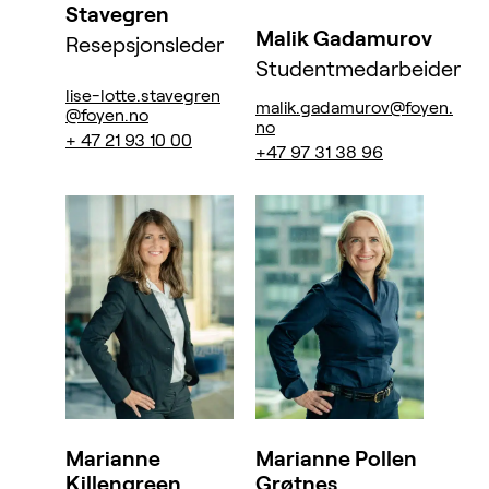
Stavegren
Malik Gadamurov
Resepsjonsleder
Studentmedarbeider
lise-lotte.stavegren
malik.gadamurov@foyen.
@foyen.no
no
+ 47 21 93 10 00
+47 97 31 38 96
Marianne
Marianne Pollen
Killengreen
Grøtnes