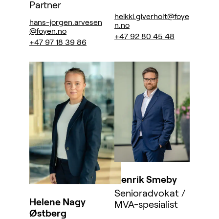
Partner
heikki.giverholt@foye
hans-jorgen.arvesen
n.no
@foyen.no
+47 92 80 45 48
+47 97 18 39 86
Henrik Smeby
Senioradvokat /
Helene Nagy
MVA-spesialist
Østberg