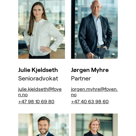
Julie Kjeldseth
Jørgen Myhre
Senioradvokat
Partner
julie.kjeldseth@foye
jorgen.myhre@foyen.
n.no
no
+47 98 10 69 80
+47 40 63 98 60