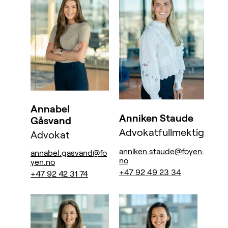
Annabel
Anniken Staude
Gåsvand
Advokatfullmektig
Advokat
anniken.staude@foyen.
annabel.gasvand@fo
no
yen.no
+47 92 49 23 34
+47 92 42 31 74