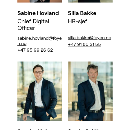
Sabine Hovland
Silia Bakke
Chief Digital
HR-sjef
Officer
silia.bakke@foyen.no
sabine.hovland@foye
n.no
+47 91 80 31 55
+47 95 99 26 62