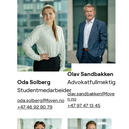
Olav Sandbakken
Oda Solberg
Advokatfullmektig
Studentmedarbeider
olav.sandbakken@foye
n.no
oda.solberg@foyen.no
+47 97 47 13 45
+47 46 92 90 79