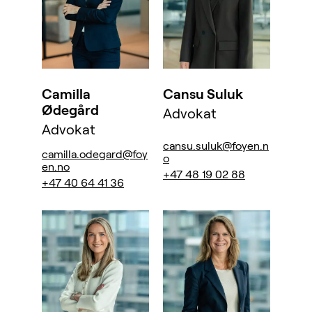
Camilla
Cansu Suluk
Ødegård
Advokat
Advokat
cansu.suluk@foyen.n
camilla.odegard@foy
o
en.no
+47 48 19 02 88
+47 40 64 41 36