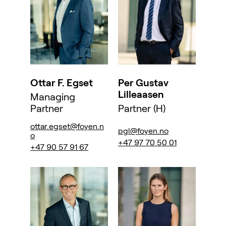
Ottar F. Egset
Per Gustav
Lilleaasen
Managing
Partner
Partner (H)
ottar.egset@foyen.n
pgl@foyen.no
o
+47 97 70 50 01
+47 90 57 91 67