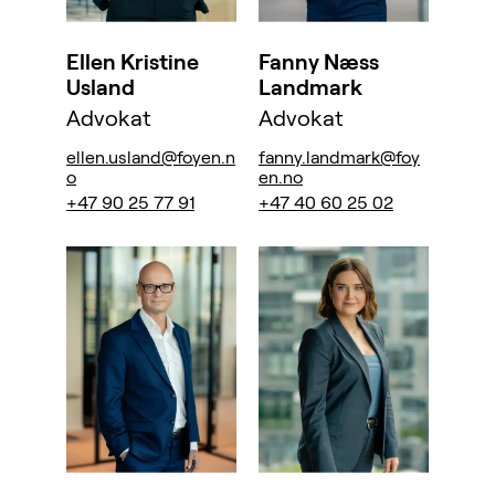
Ellen Kristine
Fanny Næss
Usland
Landmark
Advokat
Advokat
ellen.usland@foyen.n
fanny.landmark@foy
o
en.no
+47 90 25 77 91
+47 40 60 25 02