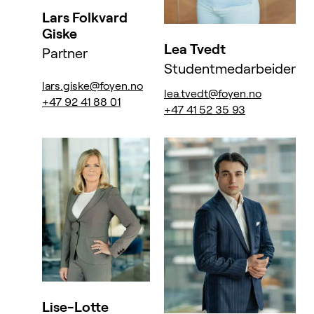
Lars Folkvard
Giske
Lea Tvedt
Partner
Studentmedarbeider
lars.giske@foyen.no
lea.tvedt@foyen.no
+47 92 41 88 01
+47 41 52 35 93
Lise-Lotte