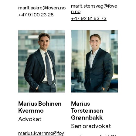
marit.stensvag@foye
marit.aakre@foyen.no
n.no
+47 91 00 23 28
+47 92 61 63 73
Marius Bohinen
Marius
Kvernmo
Torsteinsen
Grønnbakk
Advokat
Senioradvokat
marius.kvernmo@foy