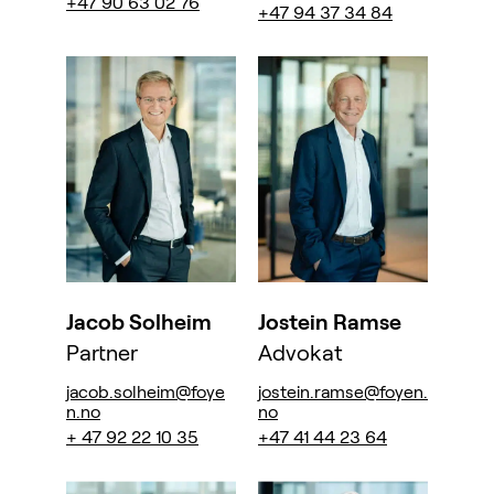
+47 90 63 02 76
+47 94 37 34 84
Jacob Solheim
Jostein Ramse
Partner
Advokat
jacob.solheim@foye
jostein.ramse@foyen.
n.no
no
+ 47 92 22 10 35
+47 41 44 23 64