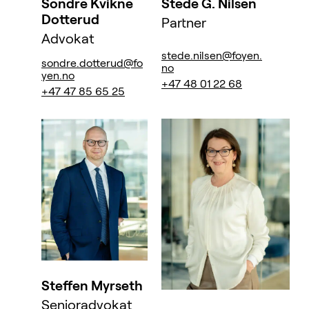
Sondre Kvikne
Stede G. Nilsen
Dotterud
Partner
Advokat
stede.nilsen@foyen.
sondre.dotterud@fo
no
yen.no
+47 48 01 22 68
+47 47 85 65 25
Steffen Myrseth
Senioradvokat