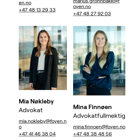
marius.gronnbakk@f
en.no
oyen.no
+47 48 13 29 33
+47 48 27 92 03
Mia Nøkleby
Mina Finnøen
Advokat
Advokatfullmektig
mia.nokleby@foyen.n
mina.finnoen@foyen.no
o
+47 48 38 48 56
+47 41 46 38 04