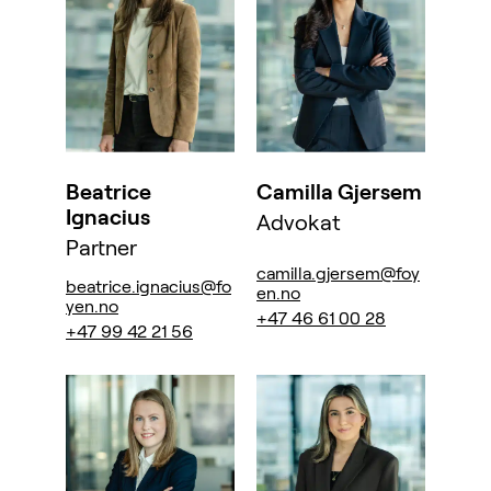
Beatrice
Camilla Gjersem
Ignacius
Advokat
Partner
camilla.gjersem@foy
beatrice.ignacius@fo
en.no
yen.no
+47 46 61 00 28
+47 99 42 21 56