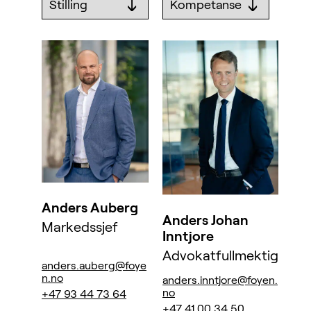
Anders Auberg
Anders Johan
Markedssjef
Inntjore
Advokatfullmektig
anders.auberg@foye
n.no
anders.inntjore@foyen.
no
+47 93 44 73 64
+47 41 00 34 50