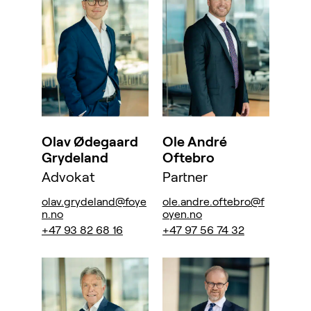
Olav Ødegaard
Ole André
Grydeland
Oftebro
Advokat
Partner
olav.grydeland@foye
ole.andre.oftebro@f
n.no
oyen.no
+47 93 82 68 16
+47 97 56 74 32