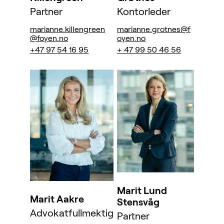
Partner
Kontorleder
marianne.killengreen
marianne.grotnes@f
@foyen.no
oyen.no
+47 97 54 16 95
+ 47 99 50 46 56
Marit Lund
Marit Aakre
Stensvåg
Advokatfullmektig
Partner