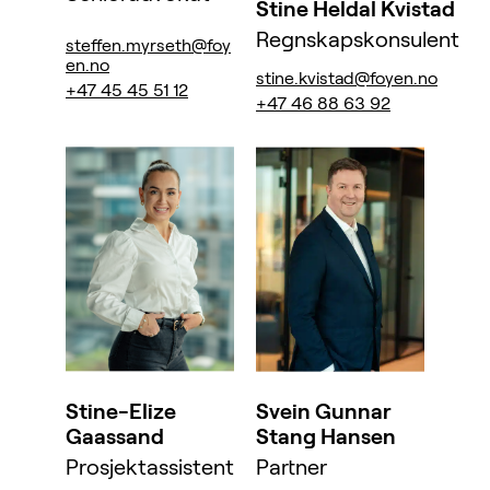
Stine Heldal Kvistad
Regnskapskonsulent
steffen.myrseth@foy
en.no
stine.kvistad@foyen.no
+47 45 45 51 12
+47 46 88 63 92
Stine-Elize
Svein Gunnar
Gaassand
Stang Hansen
Prosjektassistent
Partner