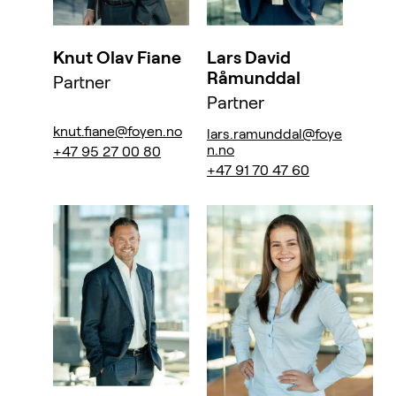
Knut Olav Fiane
Lars David
Råmunddal
Partner
Partner
knut.fiane@foyen.no
lars.ramunddal@foye
n.no
+47 95 27 00 80
+47 91 70 47 60