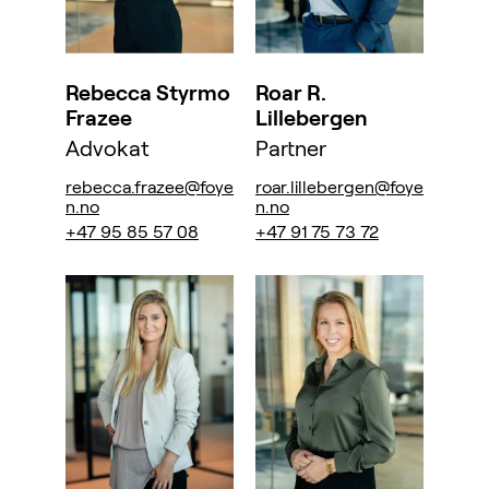
Rebecca Styrmo
Roar R.
Frazee
Lillebergen
Advokat
Partner
rebecca.frazee@foye
roar.lillebergen@foye
n.no
n.no
+47 95 85 57 08
+47 91 75 73 72