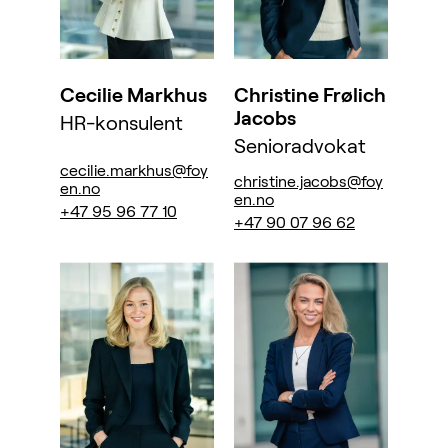
Cecilie Markhus
Christine Frølich
Jacobs
HR-konsulent
Senioradvokat
cecilie.markhus@foy
christine.jacobs@foy
en.no
en.no
+47 95 96 77 10
+47 90 07 96 62