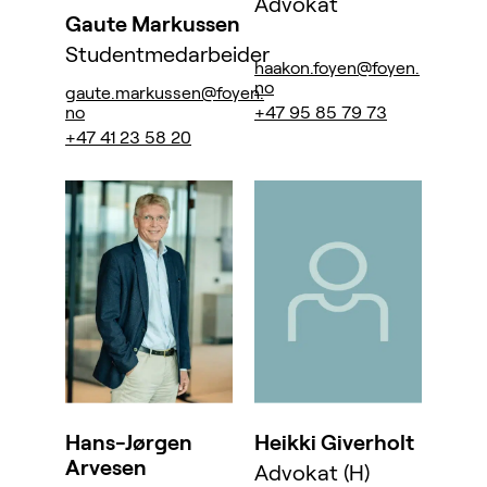
Advokat
Gaute Markussen
Studentmedarbeider
haakon.foyen@foyen.
no
gaute.markussen@foyen.
no
+47 95 85 79 73
+47 41 23 58 20
Hans-Jørgen
Heikki Giverholt
Arvesen
Advokat (H)