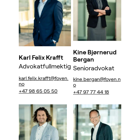
Kine Bjørnerud
Karl Felix Krafft
Bergan
Advokatfullmektig
Senioradvokat
karl.felix.krafft@foyen.
kine.bergan@foyen.n
no
o
+47 98 65 05 50
+47 97 77 44 18