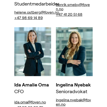
Studentmedarbeider
henrik.smeby@foye
n.no
helene.ostberg@foyen.no
+47 41 20 51 68
+47 98 69 14 89
Ida Amalie Oma
Ingelina Nyebak
CFO
Senioradvokat
ingelina.nyebak@foy
ida.oma@foyen.no
en.no