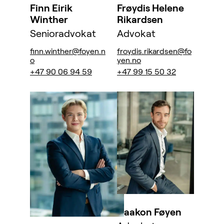
Finn Eirik
Frøydis Helene
Winther
Rikardsen
Senioradvokat
Advokat
finn.winther@foyen.n
froydis.rikardsen@fo
o
yen.no
+47 90 06 94 59
+47 99 15 50 32
Haakon Føyen