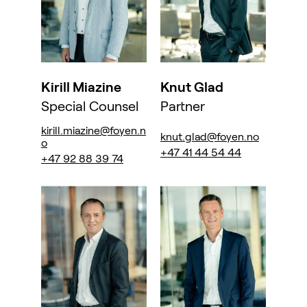
Kirill Miazine
Knut Glad
Special Counsel
Partner
kirill.miazine@foyen.n
knut.glad@foyen.no
o
+47 41 44 54 44
+47 92 88 39 74