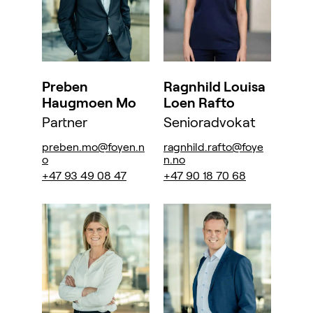
Preben
Ragnhild Louisa
Haugmoen Mo
Loen Rafto
Partner
Senioradvokat
preben.mo@foyen.n
ragnhild.rafto@foye
o
n.no
+47 93 49 08 47
+47 90 18 70 68