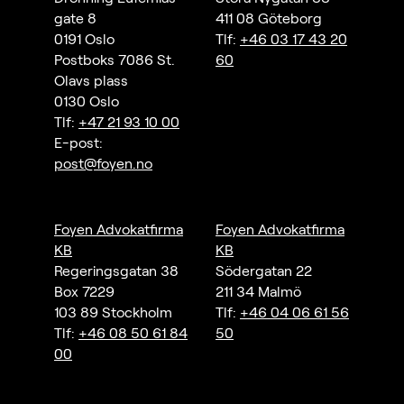
gate 8
411 08 Göteborg
0191 Oslo
Tlf:
+46 03 17 43 20
Postboks 7086 St.
60
Olavs plass
0130 Oslo
Tlf:
+47 21 93 10 00
E-post:
post@foyen.no
Foyen Advokatfirma
Foyen Advokatfirma
KB
KB
Regeringsgatan 38
Södergatan 22
Box 7229
211 34 Malmö
103 89 Stockholm
Tlf:
+46 04 06 61 56
Tlf:
+46 08 50 61 84
50
00