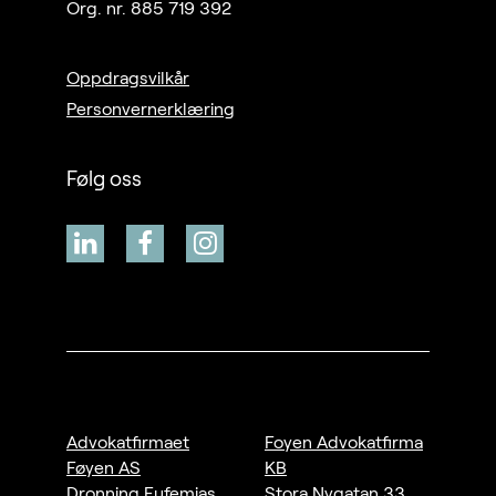
Org. nr. 885 719 392
Oppdragsvilkår
Personvernerklæring
Følg oss
Advokatfirmaet
Foyen Advokatfirma
Føyen AS
KB
Dronning Eufemias
Stora Nygatan 33