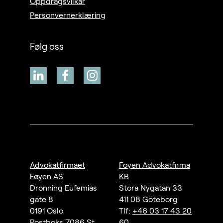
Oppdragsvilkår
Personvernerklæring
Følg oss
Advokatfirmaet
Foyen Advokatfirma
Føyen AS
KB
Dronning Eufemias
Stora Nygatan 33
gate 8
411 08 Göteborg
0191 Oslo
Tlf:
+46 03 17 43 20
Postboks 7086 St.
60