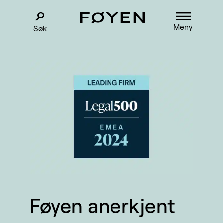
Meny
Søk
Føyen anerkjent