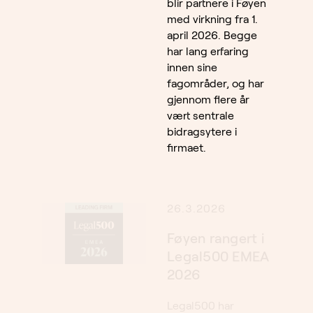
blir partnere i Føyen
med virkning fra 1.
april 2026. Begge
har lang erfaring
innen sine
fagområder, og har
gjennom flere år
vært sentrale
bidragsytere i
firmaet.
26.3.2026
Føyen rangert i
Legal500 EMEA
2026
Legal500 har
publisert sine 2026-
rangeringer, og