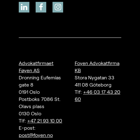
Advokatfirmaet
Foyen Advokatfirma
Føyen AS
KB
Dronning Eufemias
Stora Nygatan 33
gate 8
411 08 Göteborg
0191 Oslo
Tlf:
+46 03 17 43 20
Postboks 7086 St.
60
Olavs plass
0130 Oslo
Tlf:
+47 21 93 10 00
E-post:
post@foyen.no