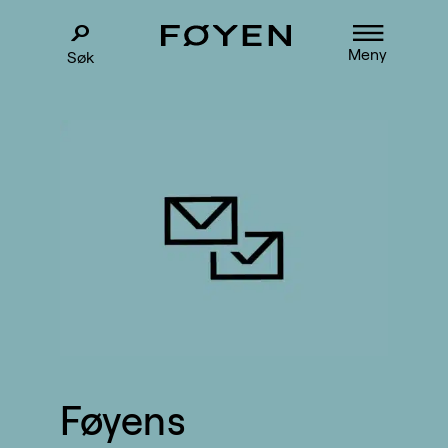
Meny
Søk
Føyens