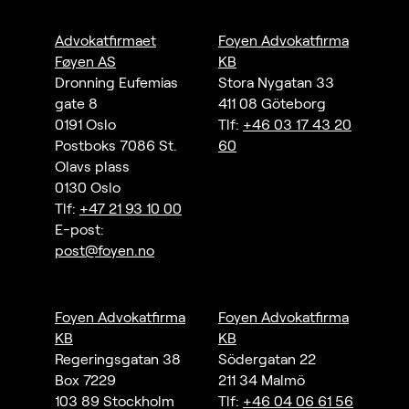
Advokatfirmaet
Foyen Advokatfirma
Føyen AS
KB
Dronning Eufemias
Stora Nygatan 33
gate 8
411 08 Göteborg
0191 Oslo
Tlf:
+46 03 17 43 20
Postboks 7086 St.
60
Olavs plass
0130 Oslo
Tlf:
+47 21 93 10 00
E-post:
post@foyen.no
Foyen Advokatfirma
Foyen Advokatfirma
KB
KB
Regeringsgatan 38
Södergatan 22
Box 7229
211 34 Malmö
103 89 Stockholm
Tlf:
+46 04 06 61 56