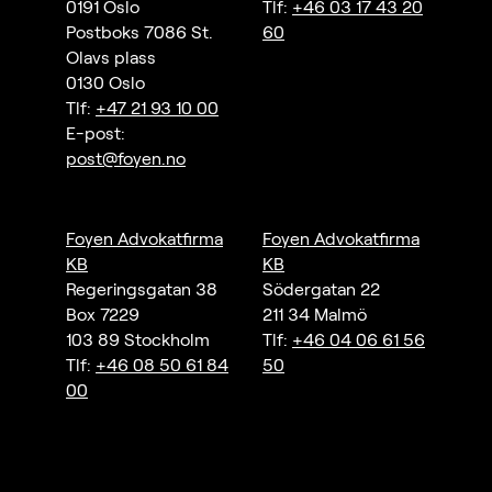
0191 Oslo
Tlf:
+46 03 17 43 20
Postboks 7086 St.
60
Olavs plass
0130 Oslo
Tlf:
+47 21 93 10 00
E-post:
post@foyen.no
Foyen Advokatfirma
Foyen Advokatfirma
KB
KB
Regeringsgatan 38
Södergatan 22
Box 7229
211 34 Malmö
103 89 Stockholm
Tlf:
+46 04 06 61 56
Tlf:
+46 08 50 61 84
50
00