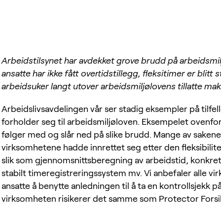
Arbeidstilsynet har avdekket grove brudd på arbeidsmilj
ansatte har ikke fått overtidstillegg, fleksitimer er blitt
arbeidsuker langt utover arbeidsmiljølovens tillatte ma
Arbeidslivsavdelingen vår ser stadig eksempler på tilfel
forholder seg til arbeidsmiljøloven. Eksempelet ovenfor 
følger med og slår ned på slike brudd. Mange av sake
virksomhetene hadde innrettet seg etter den fleksibilit
slik som gjennomsnittsberegning av arbeidstid, konkret kl
stabilt timeregistreringssystem mv. Vi anbefaler alle v
ansatte å benytte anledningen til å ta en kontrollsjekk p
virksomheten risikerer det samme som Protector Forsi