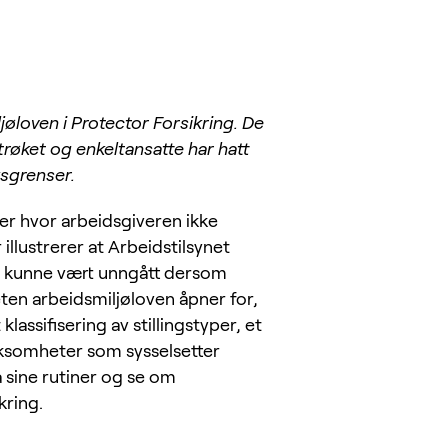
øloven i Protector Forsikring. De
 strøket og enkeltansatte har hatt
ksgrenser.
ler hvor arbeidsgiveren ikke
illustrerer at Arbeidstilsynet
ne kunne vært unngått dersom
eten arbeidsmiljøloven åpner for,
assifisering av stillingstyper, et
irksomheter som sysselsetter
å sine rutiner og se om
kring.