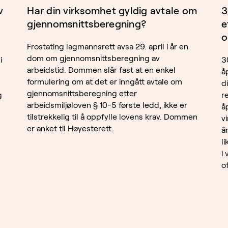
v
Har din virksomhet gyldig avtale om
3
gjennomsnittsberegning?
e
o
Frostating lagmannsrett avsa 29. april i år en
dom om gjennomsnittsberegning av
i
3
arbeidstid. Dommen slår fast at en enkel
å
formulering om at det er inngått avtale om
d
gjennomsnittsberegning etter
g
r
arbeidsmiljøloven § 10-5 første ledd, ikke er
å
tilstrekkelig til å oppfylle lovens krav. Dommen
v
er anket til Høyesterett.
å
l
i
o