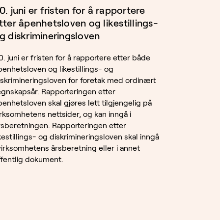
0. juni er fristen for å rapportere
tter åpenhetsloven og likestillings-
g diskrimineringsloven
0. juni er fristen for å rapportere etter både
penhetsloven og likestillings- og
iskrimineringsloven for foretak med ordinært
egnskapsår. Rapporteringen etter
penhetsloven skal gjøres lett tilgjengelig på
irksomhetens nettsider, og kan inngå i
rsberetningen. Rapporteringen etter
ikestillings- og diskrimineringsloven skal inngå
 virksomhetens årsberetning eller i annet
ffentlig dokument.