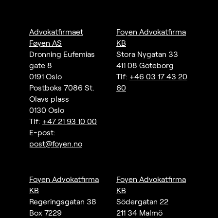
Advokatfirmaet
Foyen Advokatfirma
Føyen AS
KB
Dronning Eufemias
Stora Nygatan 33
gate 8
411 08 Göteborg
0191 Oslo
Tlf:
+46 03 17 43 20
Postboks 7086 St.
60
Olavs plass
0130 Oslo
Tlf:
+47 21 93 10 00
E-post:
post@foyen.no
Foyen Advokatfirma
Foyen Advokatfirma
KB
KB
Regeringsgatan 38
Södergatan 22
Box 7229
211 34 Malmö