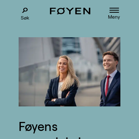
Meny
Søk
Føyens