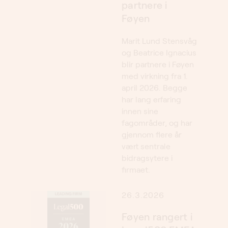
Føyen
Marit Lund Stensvåg
og Beatrice Ignacius
blir partnere i Føyen
med virkning fra 1.
april 2026. Begge
har lang erfaring
innen sine
fagområder, og har
gjennom flere år
vært sentrale
bidragsytere i
firmaet.
26.3.2026
Føyen rangert i
Legal500 EMEA