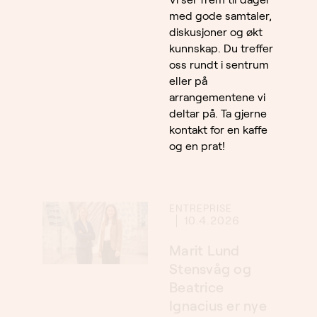
med gode samtaler,
diskusjoner og økt
kunnskap. Du treffer
oss rundt i sentrum
eller på
arrangementene vi
deltar på. Ta gjerne
kontakt for en kaffe
og en prat!
ENTREPRISE
10.4.2026
Marit Lund
Stensvåg og
Beatrice
Ignacius er nye
partnere i