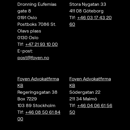
Dronning Eufemias
Stora Nygatan 33
gate 8
411 08 Göteborg
0191 Oslo
Tlf:
+46 03 17 43 20
Postboks 7086 St.
60
Olavs plass
0130 Oslo
Tlf:
+47 21 93 10 00
E-post:
post@foyen.no
Foyen Advokatfirma
Foyen Advokatfirma
KB
KB
Regeringsgatan 38
Södergatan 22
Box 7229
211 34 Malmö
103 89 Stockholm
Tlf:
+46 04 06 61 56
Tlf:
+46 08 50 61 84
50
00