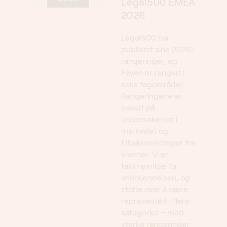
2026
Legal500 har
publisert sine 2026-
rangeringer, og
Føyen er rangert i
seks fagområder.
Rangeringene er
basert på
undersøkelser i
markedet og
tilbakemeldinger fra
klienter. Vi er
takknemlige for
anerkjennelsen, og
stolte over å være
representert i flere
kategorier – med
sterke rangeringer
for mange av våre