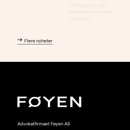
advokater innen sine
spesialfelt.
Flere nyheter
Advokatfirmaet Føyen AS