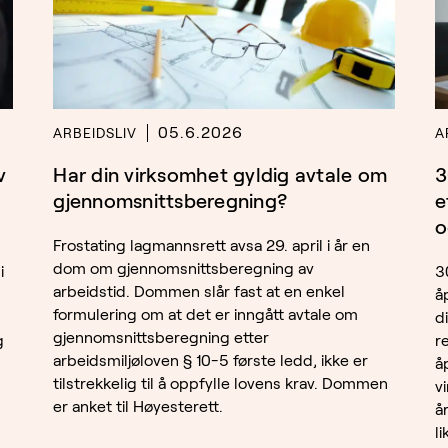
05.6.2026
ARBEIDSLIV
A
v
Har din virksomhet gyldig avtale om
3
gjennomsnittsberegning?
e
o
Frostating lagmannsrett avsa 29. april i år en
dom om gjennomsnittsberegning av
i
3
arbeidstid. Dommen slår fast at en enkel
å
formulering om at det er inngått avtale om
d
gjennomsnittsberegning etter
g
r
arbeidsmiljøloven § 10-5 første ledd, ikke er
å
tilstrekkelig til å oppfylle lovens krav. Dommen
v
er anket til Høyesterett.
å
l