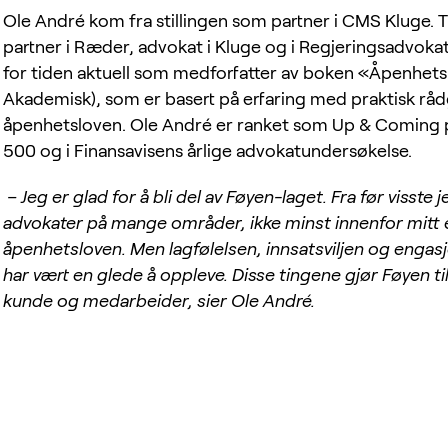
Ole André kom fra stillingen som partner i CMS Kluge. T
partner i Ræder, advokat i Kluge og i Regjeringsadvok
for tiden aktuell som medforfatter av boken «Åpenhet
Akademisk), som er basert på erfaring med praktisk r
åpenhetsloven. Ole André er ranket som Up & Coming p
500 og i Finansavisens årlige advokatundersøkelse.
– Jeg er glad for å bli del av Føyen-laget. Fra før visst
advokater på mange områder, ikke minst innenfor mitt e
åpenhetsloven. Men lagfølelsen, innsatsviljen og enga
har vært en glede å oppleve. Disse tingene gjør Føyen t
kunde og medarbeider, sier Ole André.