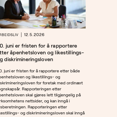
12.5.2026
RBEIDSLIV
0. juni er fristen for å rapportere
tter åpenhetsloven og likestillings-
g diskrimineringsloven
0. juni er fristen for å rapportere etter både
penhetsloven og likestillings- og
iskrimineringsloven for foretak med ordinært
egnskapsår. Rapporteringen etter
penhetsloven skal gjøres lett tilgjengelig på
irksomhetens nettsider, og kan inngå i
rsberetningen. Rapporteringen etter
ikestillings- og diskrimineringsloven skal inngå