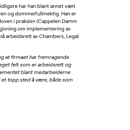
idligere har han blant annet vært
aten og dommerfullmektig. Han er
sloven i praksis» (Cappelen Damm
ådgivning om implementering av
å arbeidsrett av Chambers, Legal
e jeg at firmaet har fremragende
get felt som er arbeidsrett og
sjementet blant medarbeiderne
il et topp sted å være, både som