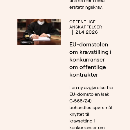
til å nå frem med
erstatningskrav.
OFFENTLIGE
ANSKAFFELSER
21.4.2026
EU-domstolen
om kravstilling i
konkurranser
om offentlige
kontrakter
I en ny avgjørelse fra
EU-domstolen (sak
C‑568/24)
behandles spørsmål
knyttet til
kravsetting i
konkurranser om