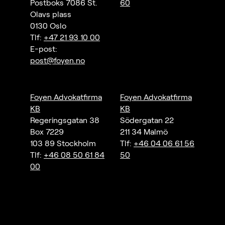
Postboks 7086 St.
60
Olavs plass
0130 Oslo
Tlf:
+47 21 93 10 00
E-post:
post@foyen.no
Foyen Advokatfirma
Foyen Advokatfirma
KB
KB
Regeringsgatan 38
Södergatan 22
Box 7229
211 34 Malmö
103 89 Stockholm
Tlf:
+46 04 06 61 56
Tlf:
+46 08 50 61 84
50
00