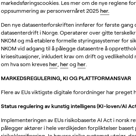
markedsføringscookies. Les mer om de nye reglene for 
oppsummering av personvernåret 2025
her.
Den nye datasenterforskriften innfører for første gang d
datasenterdrift i Norge. Operatører over gitte terskelkr
NKOM og må etablere formelle styringssystemer for sikk
NKOM vid adgang til å pålegge datasentre å oppretthol
krisesituasjoner, inkludert krav om drift og vedlikehold
om hva som kreves
her
,
her
og
her
.
MARKEDSREGULERING, KI OG PLATTFORMANSVAR
Flere av EUs viktigste digitale forordninger har preget 
Status regulering av kunstig intelligens (KI-loven/AI Ac
Implementeringen av EUs risikobaserte AI Act i norsk ret
pålegger aktører i hele verdikjeden forpliktelser baser