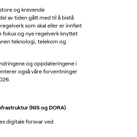
il store og krevende
l av tiden gått med til å bistå
egelverk som skal eller er innført
kte fokus og nye regelverk knyttet
 innen teknologi, telekom og
 endringene og oppdateringene i
esenterer også våre forventninger
2026.
infrastruktur (NIS og DORA)
s digitale forsvar ved