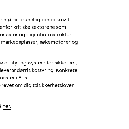
 innfører grunnleggende krav til
nenfor kritiske sektorene som
enester og digital infrastruktur.
te markedsplasser, søkemotorer og
 av et styringssystem for sikkerhet,
 leverandørrisikostyring. Konkrete
enester i EUs
krevet om digitalsikkerhetsloven
på
her.