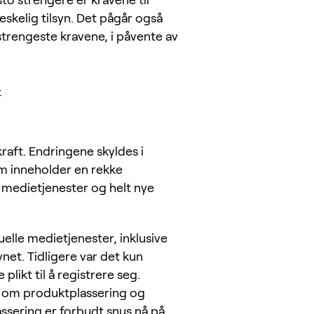
sto strengere er kravene til
skelig tilsyn. Det pågår også
 strengeste kravene, i påvente av
.
kraft. Endringene skyldes i
m inneholder en rekke
 medietjenester og helt nye
uelle medietjenester, inklusive
ynet. Tidligere var det kun
likt til å registrere seg.
 om produktplassering og
ssering er forbudt snus nå på