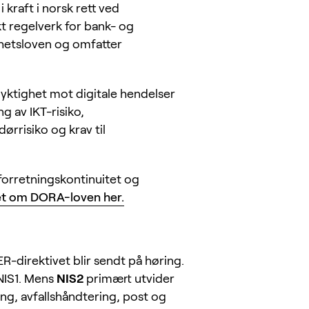
 kraft i norsk rett ved
kt regelverk for bank- og
rhetsloven og omfatter
yktighet mot digitale hendelser
ng av IKT-risiko,
ørrisiko og krav til
forretningskontinuitet og
vet om DORA-loven her.
R-direktivet blir sendt på høring.
NIS1. Mens
NIS2
primært utvider
ing, avfallshåndtering, post og