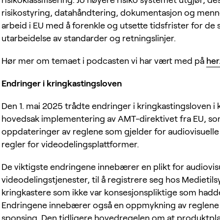
risikoklassifisering. Jo høyere risiko systemet utgjør, de
risikostyring, datahåndtering, dokumentasjon og menne
arbeid i EU med å forenkle og utsette tidsfrister for de
utarbeidelse av standarder og retningslinjer.
Hør mer om temaet i podcasten vi har vært med på
her
Endringer i kringkastingsloven
Den 1. mai 2025 trådte endringer i kringkastingsloven i 
hovedsak implementering av AMT-direktivet fra EU, so
oppdateringer av reglene som gjelder for audiovisuelle
regler for videodelingsplattformer.
De viktigste endringene innebærer en plikt for audiovis
videodelingstjenester, til å registrere seg hos Medietils
kringkastere som ikke var konsesjonspliktige som hadde p
Endringene innebærer også en oppmykning av reglene
sponsing. Den tidligere hovedregelen om at produktpla