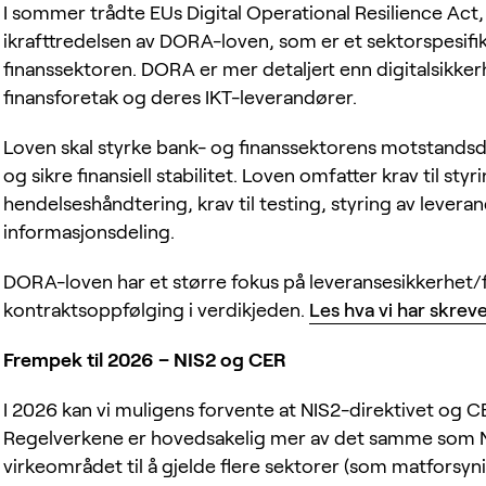
I sommer trådte EUs Digital Operational Resilience Act, i
ikrafttredelsen av DORA-loven, som er et sektorspesifi
finanssektoren. DORA er mer detaljert enn digitalsikke
finansforetak og deres IKT-leverandører.
Loven skal styrke bank- og finanssektorens motstandsd
og sikre finansiell stabilitet. Loven omfatter krav til styri
hendelseshåndtering, krav til testing, styring av leverand
informasjonsdeling.
DORA-loven har et større fokus på leveransesikkerhet/
kontraktsoppfølging i verdikjeden.
Les hva vi har skre
Frempek til 2026 – NIS2 og CER
I 2026 kan vi muligens forvente at NIS2-direktivet og CE
Regelverkene er hovedsakelig mer av det samme som 
virkeområdet til å gjelde flere sektorer (som matforsyn