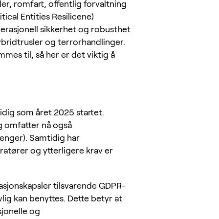
r, romfart, offentlig forvaltning
itical Entities Resilicene)
rasjonell sikkerhet og robusthet
hybridtrusler og terrorhandlinger.
es til, så her er det viktig å
dig som året 2025 startet.
og omfatter nå også
enger). Samtidig har
ratører og ytterligere krav er
masjonskapsler tilsvarende GDPR-
ig kan benyttes. Dette betyr at
ksjonelle og