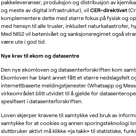
pakkeleveranser, produksjon og distribusjon av kjemikale
og meste av digital infrastruktur), vil
CER-direktivet
(Cr
komplementere dette med større fokus på fysisk og ope
med hensyn til alle trusler, inkludert naturkatastrofer, 
Med NIS2 vil bøtenivået og sanksjonsregimet også stramm
være ute i god tid.
Nye krav til ekom og datasentre
Den nye ekomloven og datasenterforskriften kom samti
Ekomloven har blant annet fått et større nedslagsfelt 
internettbaserte meldingstjenester (Whatsapp og Mess
virkeområdet blitt utvidet til å gjelde for datasenterope
spesifisert i datasenterforskriften.
Loven skjerper kravene til samtykke ved bruk av infor
samtykke for at cookies og annen sporingsteknologi lovl
sluttbruker aktivt må klikke «ja takk» til statistiske, fun