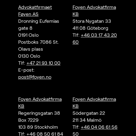
Advokatfirmaet
Foyen Advokatfirma
Føyen AS
KB
Dronning Eufemias
Stora Nygatan 33
gate 8
411 08 Göteborg
0191 Oslo
Tlf:
+46 03 17 43 20
Postboks 7086 St.
60
Olavs plass
0130 Oslo
Tlf:
+47 21 93 10 00
E-post:
post@foyen.no
Foyen Advokatfirma
Foyen Advokatfirma
KB
KB
Regeringsgatan 38
Södergatan 22
Box 7229
211 34 Malmö
103 89 Stockholm
Tlf:
+46 04 06 61 56
Tlf:
+46 08 50 61 84
50