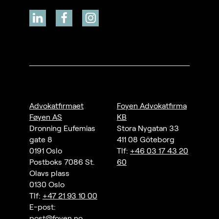
Advokatfirmaet
Foyen Advokatfirma
Føyen AS
KB
Dronning Eufemias
Stora Nygatan 33
gate 8
411 08 Göteborg
0191 Oslo
Tlf:
+46 03 17 43 20
Postboks 7086 St.
60
Olavs plass
0130 Oslo
Tlf:
+47 21 93 10 00
E-post:
post@foyen.no