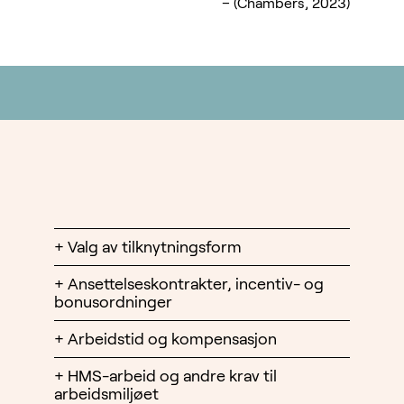
– (Chambers, 2023)
Valg av tilknytningsform
I arbeidslivet finnes det ulike
Ansettelseskontrakter, incentiv- og
tilknytningsformer. Særlige
bonusordninger
aktuelle tilknytningsformer
Arbeidsavtalen er det
Arbeidstid og kompensasjon
er ansettelse,
primære grunnlaget for et
Reglene for arbeidstid er
oppdragsavtale eller innleie.
HMS-arbeid og andre krav til
arbeidsforhold. Det er i
kompliserte og uoversiktlige.
arbeidsmiljøet
Valg av tilknytningsform
arbeidsavtalen at