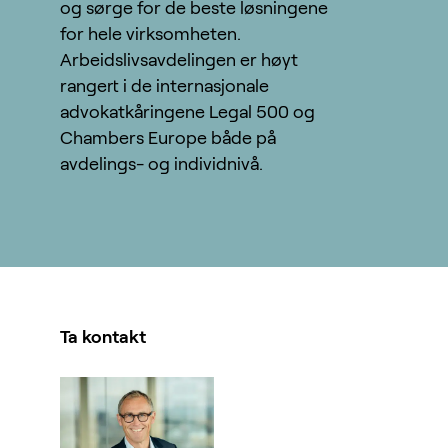
og sørge for de beste løsningene
for hele virksomheten.
Arbeidslivsavdelingen er høyt
rangert i de internasjonale
advokatkåringene Legal 500 og
Chambers Europe både på
avdelings- og individnivå.
Ta kontakt