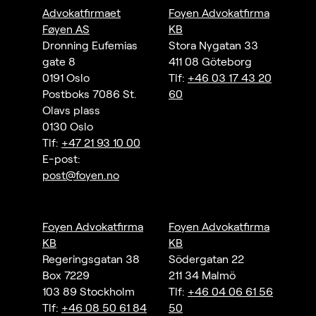
Advokatfirmaet
Foyen Advokatfirma
Føyen AS
KB
Dronning Eufemias
Stora Nygatan 33
gate 8
411 08 Göteborg
0191 Oslo
Tlf:
+46 03 17 43 20
Postboks 7086 St.
60
Olavs plass
0130 Oslo
Tlf:
+47 21 93 10 00
E-post:
post@foyen.no
Foyen Advokatfirma
Foyen Advokatfirma
KB
KB
Regeringsgatan 38
Södergatan 22
Box 7229
211 34 Malmö
103 89 Stockholm
Tlf:
+46 04 06 61 56
Tlf:
+46 08 50 61 84
50