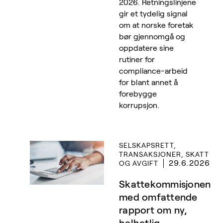
2026. Retningslinjene
gir et tydelig signal
om at norske foretak
bør gjennomgå og
oppdatere sine
rutiner for
compliance-arbeid
for blant annet å
forebygge
korrupsjon.
SELSKAPSRETT,
TRANSAKSJONER, SKATT
29.6.2026
OG AVGIFT
Skattekommisjonen
med omfattende
rapport om ny,