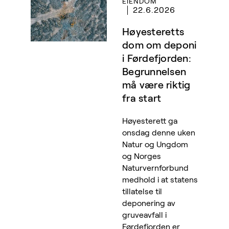
EIENDOM
22.6.2026
Høyesteretts
dom om deponi
i Førdefjorden:
Begrunnelsen
må være riktig
fra start
Høyesterett ga
onsdag denne uken
Natur og Ungdom
og Norges
Naturvernforbund
medhold i at statens
tillatelse til
deponering av
gruveavfall i
Førdefjorden er