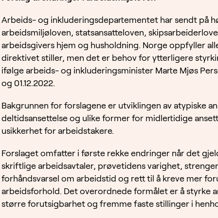
Arbeids- og inkluderingsdepartementet har sendt på høri
arbeidsmiljøloven, statsansatteloven, skipsarbeiderlove
arbeidsgivers hjem og husholdning. Norge oppfyller all
direktivet stiller, men det er behov for ytterligere styrk
ifølge arbeids- og inkluderingsminister Marte Mjøs Pers
og 01.12.2022.
Bakgrunnen for forslagene er utviklingen av atypiske a
deltidsansettelse og ulike former for midlertidige ansette
usikkerhet for arbeidstakere.
Forslaget omfatter i første rekke endringer når det gje
skriftlige arbeidsavtaler, prøvetidens varighet, strenger
forhåndsvarsel om arbeidstid og rett til å kreve mer fo
arbeidsforhold. Det overordnede formålet er å styrke ar
større forutsigbarhet og fremme faste stillinger i henho