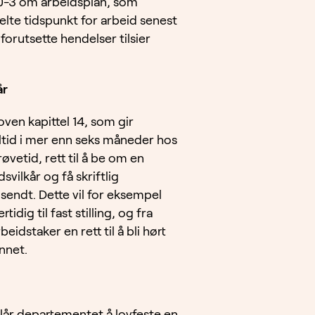
§ 10-3 om arbeidsplan, som
elte tidspunkt for arbeid senest
forutsette hendelser tilsier
år
ven kapittel 14, som gir
eltid i mer enn seks måneder hos
vetid, rett til å be om en
ilkår og få skriftlig
sendt. Dette vil for eksempel
dig til fast stilling, og fra
beidstaker en rett til å bli hørt
nnet.
lår departementet å lovfeste en