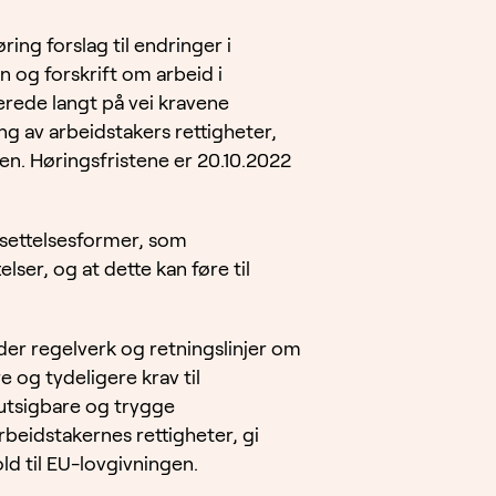
ng forslag til endringer i
n og forskrift om arbeid i
erede langt på vei kravene
ing av arbeidstakers rettigheter,
en. Høringsfristene er 20.10.2022
nsettelsesformer, som
lser, og at dette kan føre til
lder regelverk og retningslinjer om
e og tydeligere krav til
rutsigbare og trygge
beidstakernes rettigheter, gi
ld til EU-lovgivningen.