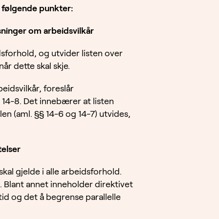
 følgende punkter:
sninger om arbeidsvilkår
idsforhold, og utvider listen over
år dette skal skje.
eidsvilkår, foreslår
 14-8. Det innebærer at listen
len (aml. §§ 14-6 og 14-7) utvides,
telser
kal gjelde i alle arbeidsforhold.
Blant annet inneholder direktivet
tid og det å begrense parallelle