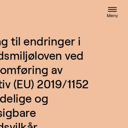
Meny
g til endringer i
dsmiljøloven ved
omføring av
tiv (EU) 2019/1152
delige og
sigbare
dsvilkår