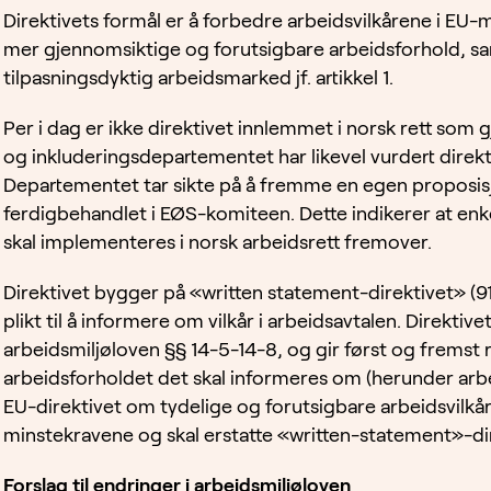
Direktivets formål er å forbedre arbeidsvilkårene i 
mer gjennomsiktige og forutsigbare arbeidsforhold, sa
tilpasningsdyktig arbeidsmarked jf. artikkel 1.
Per i dag er ikke direktivet innlemmet i norsk rett som
og inkluderingsdepartementet har likevel vurdert direk
Departementet tar sikte på å fremme en egen proposisj
ferdigbehandlet i EØS-komiteen. Dette indikerer at enk
skal implementeres i norsk arbeidsrett fremover.
Direktivet bygger på «written statement-direktivet» 
plikt til å informere om vilkår i arbeidsavtalen. Direktiv
arbeidsmiljøloven §§ 14-5-14-8, og gir først og fremst
arbeidsforholdet det skal informeres om (herunder arbei
EU-direktivet om tydelige og forutsigbare arbeidsvilkår
minstekravene og skal erstatte «written-statement»-dir
Forslag til endringer i arbeidsmiljøloven