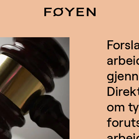
Forsla
arbei
gjenn
Direk
om ty
forut
arbei