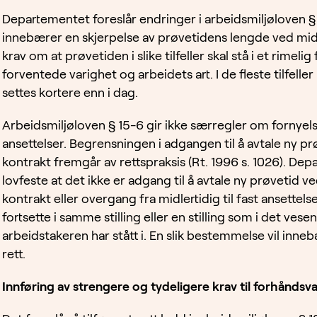
Departementet foreslår endringer i arbeidsmiljøloven §
innebærer en skjerpelse av prøvetidens lengde ved midler
krav om at prøvetiden i slike tilfeller skal stå i et rimeli
forventede varighet og arbeidets art. I de fleste tilfell
settes kortere enn i dag.
Arbeidsmiljøloven § 15-6 gir ikke særregler om fornyels
ansettelser. Begrensningen i adgangen til å avtale ny pr
kontrakt fremgår av rettspraksis (Rt. 1996 s. 1026). Dep
lovfeste at det ikke er adgang til å avtale ny prøvetid v
kontrakt eller overgang fra midlertidig til fast ansettel
fortsette i samme stilling eller en stilling som i det vesen
arbeidstakeren har stått i. En slik bestemmelse vil inne
rett.
Innføring av strengere og tydeligere krav til forhåndsva