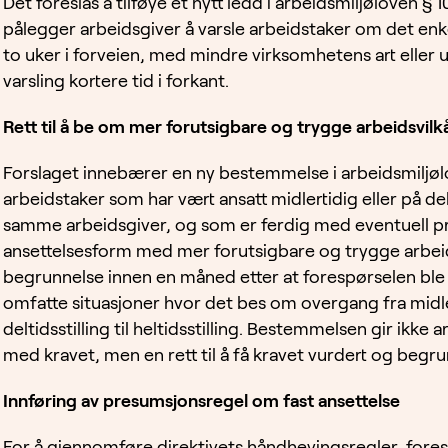
Det foreslås å tilføye et nytt ledd i arbeidsmiljøloven 
pålegger arbeidsgiver å varsle arbeidstaker om det enk
to uker i forveien, med mindre virksomhetens art eller u
varsling kortere tid i forkant.
Rett til å be om mer forutsigbare og trygge arbeidsvilk
Forslaget innebærer en ny bestemmelse i arbeidsmiljølo
arbeidstaker som har vært ansatt midlertidig eller på d
samme arbeidsgiver, og som er ferdig med eventuell prø
ansettelsesform med mer forutsigbare og trygge arbeidsv
begrunnelse innen en måned etter at forespørselen ble 
omfatte situasjoner hvor det bes om overgang fra midlerti
deltidsstilling til heltidsstilling. Bestemmelsen gir ikke ar
med kravet, men en rett til å få kravet vurdert og begru
Innføring av presumsjonsregel om fast ansettelse
For å gjennomføre direktivets håndhevingsregler, fores