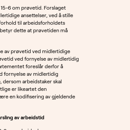
 15-6 om prøvetid. Forslaget
tidige ansettelser, ved å stille
g forhold til arbeidsforholdets
er betyr dette at prøvetiden må
e av prøvetid ved midlertidige
øvetid ved fornyelse av midlertidig
artementet foreslår derfor å
ed fornyelse av midlertidig
se, dersom arbeidstaker skal
tlige er likeartet den
bære en kodifisering av gjeldende
rsling av arbeidstid