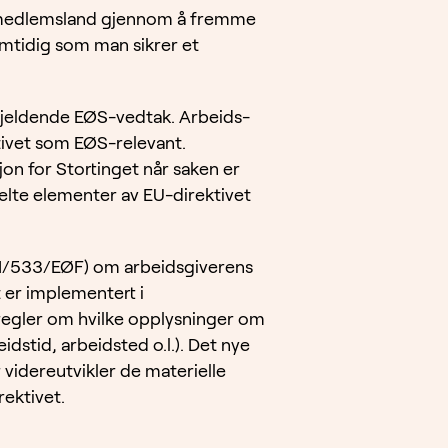
EU-medlemsland gjennom å fremme
mtidig som man sikrer et
 gjeldende EØS-vedtak. Arbeids-
tivet som EØS-relevant.
on for Stortinget når saken er
elte elementer av EU-direktivet
(91/533/EØF) om arbeidsgiverens
et er implementert i
 regler om hvilke opplysninger om
dstid, arbeidsted o.l.). Det nye
 videreutvikler de materielle
ektivet.