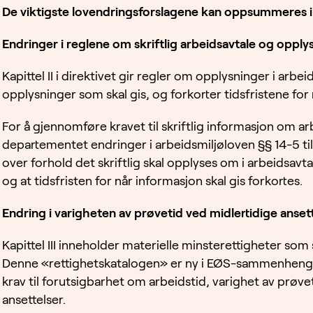
De viktigste lovendringsforslagene kan oppsummeres i
Endringer i reglene om skriftlig arbeidsavtale og opply
Kapittel II i direktivet gir regler om opplysninger i arbe
opplysninger som skal gis, og forkorter tidsfristene for n
For å gjennomføre kravet til skriftlig informasjon om arb
departementet endringer i arbeidsmiljøloven §§ 14-5 til
over forhold det skriftlig skal opplyses om i arbeidsavta
og at tidsfristen for når informasjon skal gis forkortes.
Endring i
varigheten av prøvetid ved midlertidige anset
Kapittel III inneholder materielle minsterettigheter som s
Denne «rettighetskatalogen» er ny i EØS-sammenheng. 
krav til forutsigbarhet om arbeidstid, varighet av prøve
ansettelser.