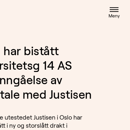
Meny
 har bistått
rsitetsg 14 AS
nngåelse av
vtale med Justisen
e utestedet Justisen i Oslo har
t i ny og storslått drakt i