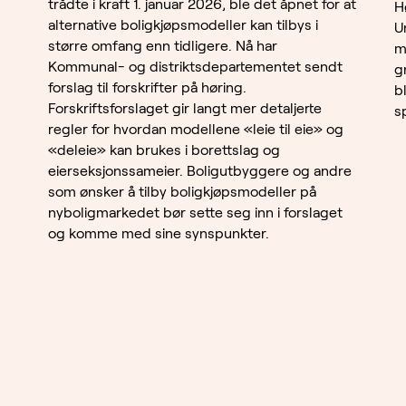
trådte i kraft 1. januar 2026, ble det åpnet for at
H
alternative boligkjøpsmodeller kan tilbys i
U
større omfang enn tidligere. Nå har
m
Kommunal- og distriktsdepartementet sendt
g
forslag til forskrifter på høring.
bl
Forskriftsforslaget gir langt mer detaljerte
s
regler for hvordan modellene «leie til eie» og
«deleie» kan brukes i borettslag og
eierseksjonssameier. Boligutbyggere og andre
som ønsker å tilby boligkjøpsmodeller på
nyboligmarkedet bør sette seg inn i forslaget
og komme med sine synspunkter.