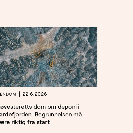
22.6.2026
IENDOM
øyesteretts dom om deponi i
ørdefjorden: Begrunnelsen må
ære riktig fra start