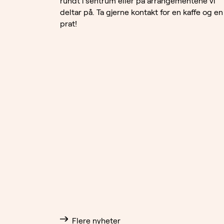
rundt i sentrum eller på arrangementene vi
deltar på. Ta gjerne kontakt for en kaffe og en
prat!
Flere nyheter