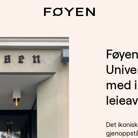
Føyen
Unive
med i
leiea
Det ikonisk
gjenoppståt