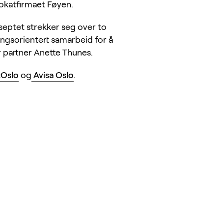
vokatfirmaet Føyen.
septet strekker seg over to
ingsorientert samarbeid for å
r partner Anette Thunes.
tOslo
og
Avisa Oslo
.