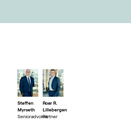
Steffen
Roar R.
Myrseth
Lillebergen
Senioradvokat
Partner