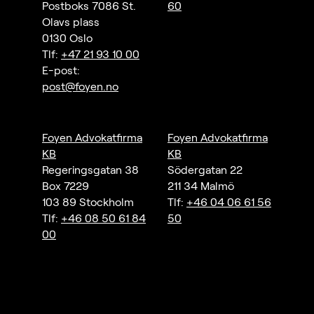
Postboks 7086 St.
60
Olavs plass
0130 Oslo
Tlf:
+47 21 93 10 00
E-post:
post@foyen.no
Foyen Advokatfirma
Foyen Advokatfirma
KB
KB
Regeringsgatan 38
Södergatan 22
Box 7229
211 34 Malmö
103 89 Stockholm
Tlf:
+46 04 06 61 56
Tlf:
+46 08 50 61 84
50
00