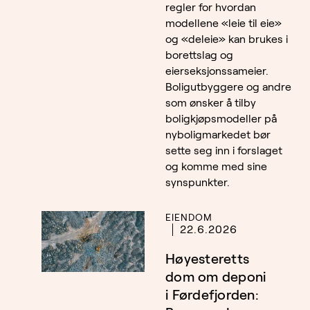
regler for hvordan
modellene «leie til eie»
og «deleie» kan brukes i
borettslag og
eierseksjonssameier.
Boligutbyggere og andre
som ønsker å tilby
boligkjøpsmodeller på
nyboligmarkedet bør
sette seg inn i forslaget
og komme med sine
synspunkter.
EIENDOM
22.6.2026
Høyesteretts
dom om deponi
i Førdefjorden: