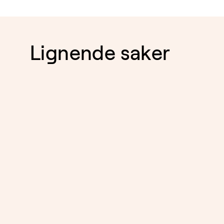
Lignende saker
SELSKAPSRETT,
TRANSAKSJONER, SKATT
29.6.2026
OG AVGIFT