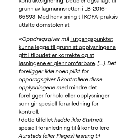
kontraktsignering. Dette er også lagt til
grunn av lagmannsretten i LB-2016-
65693. Med henvisning til KOFA-praksis
uttalte domstolen at
«Oppdragsgiver må
i utgangspunktet
kunne legge til grunn at opplysningene
gitt i tilbudet er korrekte og at
løsningene er gjennomførbare
. [….]. Det
foreligger ikke noen plikt for
oppdragsgiver å kontrollere disse
opplysningene me
d mindre det
foreligger forhold eller opplysninger
som gir spesiell foranledning for
kontroll
.
I
dette tilfellet
hadde ikke Statnett
spesiell foranledning til å kontrollere
Aurstads (eller Flages) løsning til