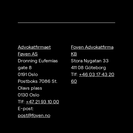
Advokatfirmaet
Foyen Advokatfirma
Føyen AS
KB
Dronning Eufemias
Stora Nygatan 33
gate 8
411 08 Göteborg
0191 Oslo
Tlf:
+46 03 17 43 20
Postboks 7086 St.
60
Olavs plass
0130 Oslo
Tlf:
+47 21 93 10 00
E-post:
post@foyen.no