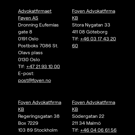
Advokatfirmaet
Foyen Advokatfirma
Føyen AS
KB
Dronning Eufemias
Stora Nygatan 33
gate 8
411 08 Göteborg
0191 Oslo
Tlf:
+46 03 17 43 20
Postboks 7086 St.
60
Olavs plass
0130 Oslo
Tlf:
+47 21 93 10 00
E-post:
post@foyen.no
Foyen Advokatfirma
Foyen Advokatfirma
KB
KB
Regeringsgatan 38
Södergatan 22
Box 7229
211 34 Malmö
103 89 Stockholm
Tlf:
+46 04 06 61 56