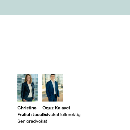
Christine
Oguz Kalayci
Frølich Jacobs
Advokatfullmektig
Senioradvokat