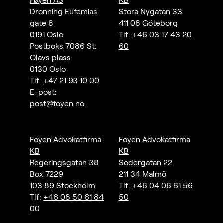
Føyen AS
KB
Dronning Eufemias
Stora Nygatan 33
gate 8
411 08 Göteborg
0191 Oslo
Tlf:
+46 03 17 43 20
Postboks 7086 St.
60
Olavs plass
0130 Oslo
Tlf:
+47 21 93 10 00
E-post:
post@foyen.no
Foyen Advokatfirma
Foyen Advokatfirma
KB
KB
Regeringsgatan 38
Södergatan 22
Box 7229
211 34 Malmö
103 89 Stockholm
Tlf:
+46 04 06 61 56
Tlf:
+46 08 50 61 84
50
00