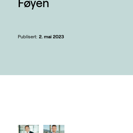
Føyen
Publisert:
2. mai 2023