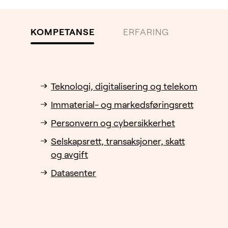
KOMPETANSE
ERFARING
UTDA
sitetet
2015-
Teknologi, digitalisering og telekom
Immaterial- og markeds­føringsrett
Personvern og cybersikkerhet
2007-
Selskapsrett, transaksjoner, skatt
2001-
og avgift
Datasenter
2000-