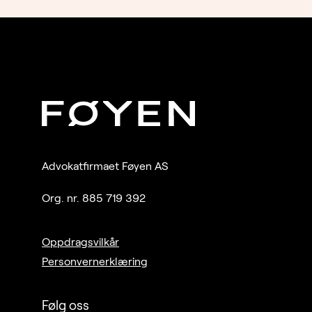
1993-
Advokatfirmaet Føyen AS
Org. nr. 885 719 392
Oppdragsvilkår
Personvernerklæring
Følg oss