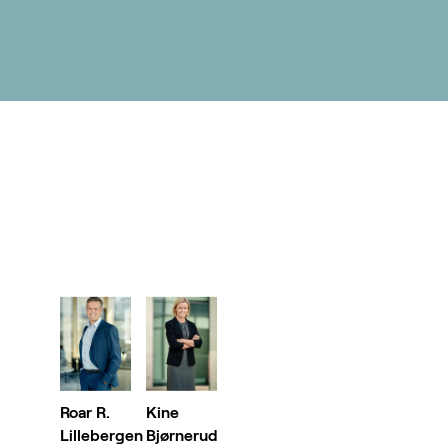
Roar R.
Kine
Lillebergen
Bjørnerud