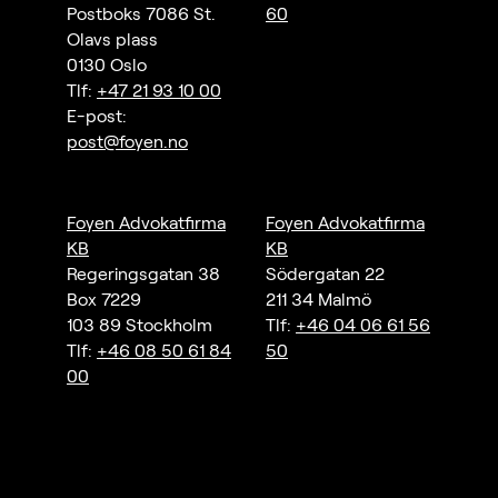
Postboks 7086 St.
60
Olavs plass
0130 Oslo
Tlf:
+47 21 93 10 00
E-post:
post@foyen.no
Foyen Advokatfirma
Foyen Advokatfirma
KB
KB
Regeringsgatan 38
Södergatan 22
Box 7229
211 34 Malmö
103 89 Stockholm
Tlf:
+46 04 06 61 56
Tlf:
+46 08 50 61 84
50
00