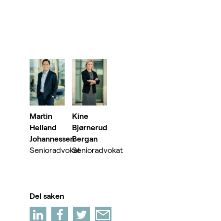
Martin
Kine
Helland
Bjørnerud
Johannessen
Bergan
Senioradvokat
Senioradvokat
Del saken