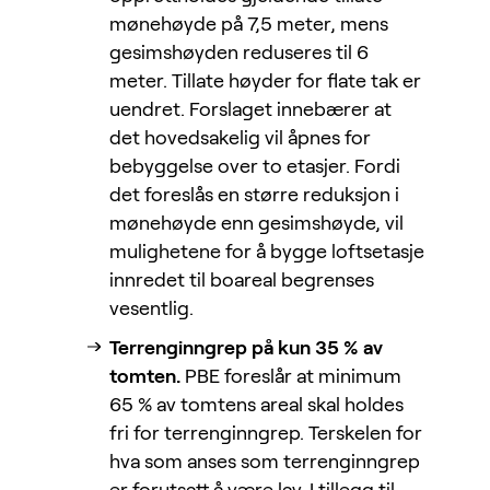
mønehøyde på 7,5 meter, mens
gesimshøyden reduseres til 6
meter. Tillate høyder for flate tak er
uendret. Forslaget innebærer at
det hovedsakelig vil åpnes for
bebyggelse over to etasjer. Fordi
det foreslås en større reduksjon i
mønehøyde enn gesimshøyde, vil
mulighetene for å bygge loftsetasje
innredet til boareal begrenses
vesentlig.
Terrenginngrep på kun 35 % av
tomten.
PBE foreslår at minimum
65 % av tomtens areal skal holdes
fri for terrenginngrep. Terskelen for
hva som anses som terrenginngrep
er forutsatt å være lav. I tillegg til