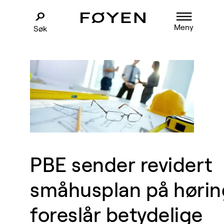
Meny
Søk
PBE sender revidert
småhusplan på hørin
foreslår betydelige