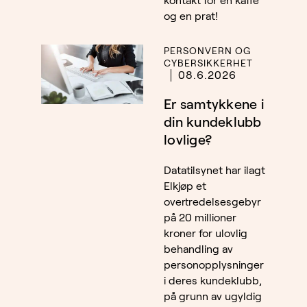
kontakt for en kaffe
og en prat!
PERSONVERN OG
CYBERSIKKERHET
08.6.2026
Er samtykkene i
din kundeklubb
lovlige?
Datatilsynet har ilagt
Elkjøp et
overtredelsesgebyr
på 20 millioner
kroner for ulovlig
behandling av
personopplysninger
i deres kundeklubb,
på grunn av ugyldig