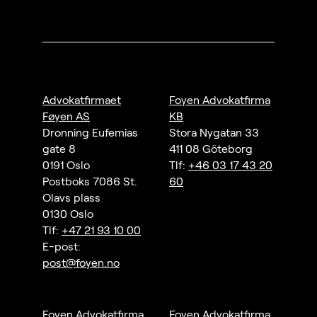
Advokatfirmaet
Foyen Advokatfirma
Føyen AS
KB
Dronning Eufemias
Stora Nygatan 33
gate 8
411 08 Göteborg
0191 Oslo
Tlf:
+46 03 17 43 20
Postboks 7086 St.
60
Olavs plass
0130 Oslo
Tlf:
+47 21 93 10 00
E-post:
post@foyen.no
Foyen Advokatfirma
Foyen Advokatfirma