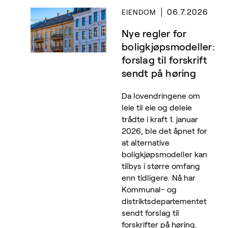
spørsmål med departementer,
06.7.2026
EIENDOM
direktorater eller andre
myndighetsorganer for å bringe
Nye regler for
klarhet i uklare rettslige spørsmål.
boligkjøpsmodeller:
Forvaltningsrett omfatter også
forslag til forskrift
spørsmål om innsyn i offentlige
sendt på høring
dokumenter iht. offentlighetsloven og
forholdet til kommuneloven mv.
Da lovendringene om
leie til eie og deleie
trådte i kraft 1. januar
2026, ble det åpnet for
at alternative
boligkjøpsmodeller kan
tilbys i større omfang
enn tidligere. Nå har
Kommunal- og
distriktsdepartementet
sendt forslag til
forskrifter på høring.