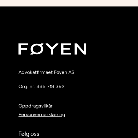
2017 –
2015 –
2014 –
Advokatfirmaet Føyen AS
Org. nr. 885 719 392
Oppdragsvilkår
Personvernerklæring
Følg oss