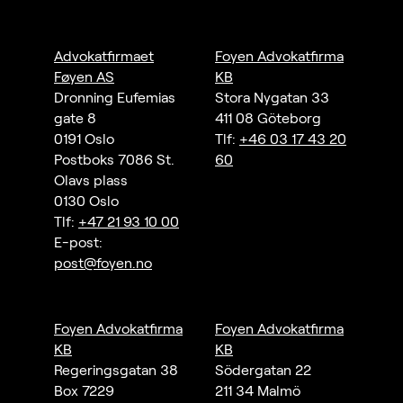
Advokatfirmaet
Foyen Advokatfirma
Føyen AS
KB
Dronning Eufemias
Stora Nygatan 33
gate 8
411 08 Göteborg
0191 Oslo
Tlf:
+46 03 17 43 20
Postboks 7086 St.
60
Olavs plass
0130 Oslo
Tlf:
+47 21 93 10 00
E-post:
post@foyen.no
Foyen Advokatfirma
Foyen Advokatfirma
KB
KB
Regeringsgatan 38
Södergatan 22
Box 7229
211 34 Malmö