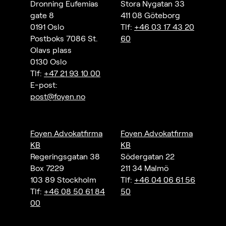
Dronning Eufemias
Stora Nygatan 33
gate 8
411 08 Göteborg
0191 Oslo
Tlf:
+46 03 17 43 20
Postboks 7086 St.
60
Olavs plass
0130 Oslo
Tlf:
+47 21 93 10 00
E-post:
post@foyen.no
Foyen Advokatfirma
Foyen Advokatfirma
KB
KB
Regeringsgatan 38
Södergatan 22
Box 7229
211 34 Malmö
103 89 Stockholm
Tlf:
+46 04 06 61 56
Tlf:
+46 08 50 61 84
50
00