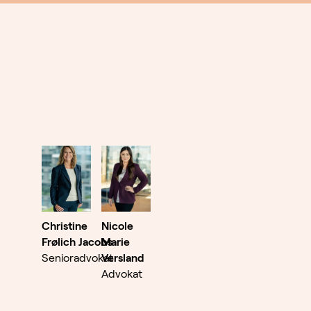
Christine
Nicole
Frølich Jacobs
Marie
Senioradvokat
Versland
Advokat