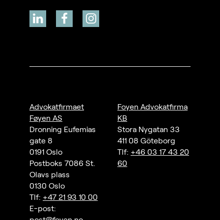
Advokatfirmaet
Foyen Advokatfirma
Føyen AS
KB
Dronning Eufemias
Stora Nygatan 33
gate 8
411 08 Göteborg
0191 Oslo
Tlf:
+46 03 17 43 20
Postboks 7086 St.
60
Olavs plass
0130 Oslo
Tlf:
+47 21 93 10 00
E-post:
post@foyen.no