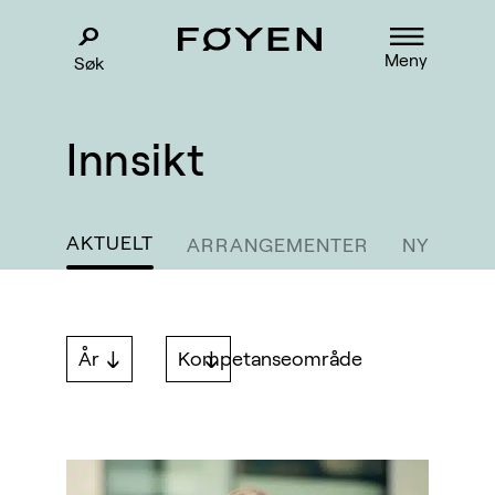
Meny
Søk
Innsikt
AKTUELT
ARRANGEMENTER
NYHETSB
År
Kompetanseområde