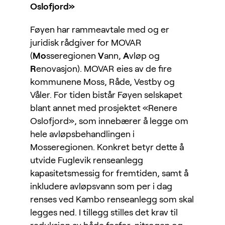
Oslofjord»
Føyen har rammeavtale med og er
juridisk rådgiver for MOVAR
(
Mo
sseregionen
V
ann,
A
vløp og
R
enovasjon). MOVAR eies av de fire
kommunene Moss, Råde, Vestby og
Våler. For tiden bistår Føyen selskapet
blant annet med prosjektet «Renere
Oslofjord», som innebærer å legge om
hele avløpsbehandlingen i
Mosseregionen. Konkret betyr dette å
utvide Fuglevik renseanlegg
kapasitetsmessig for fremtiden, samt å
inkludere avløpsvann som per i dag
renses ved Kambo renseanlegg som skal
legges ned. I tillegg stilles det krav til