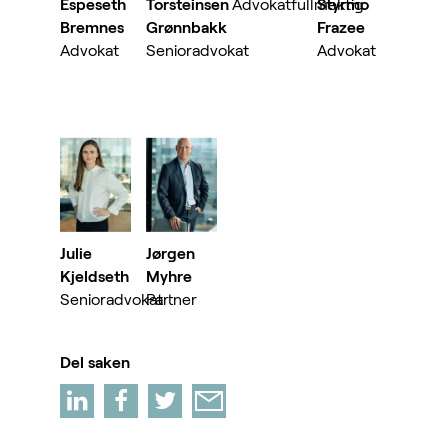
Espeseth
Torsteinsen
Advokatfullmektig
Styrmo
Bremnes
Grønnbakk
Frazee
Advokat
Senioradvokat
Advokat
Julie
Jørgen
Kjeldseth
Myhre
Senioradvokat
Partner
Del saken