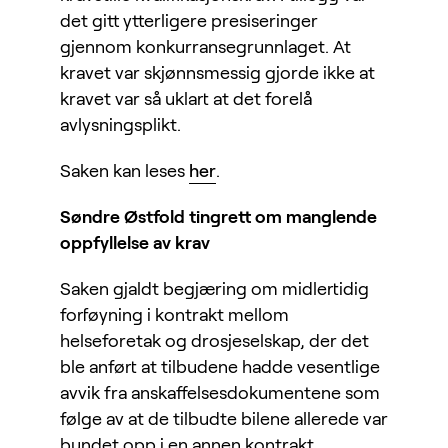
det gitt ytterligere presiseringer
gjennom konkurransegrunnlaget. At
kravet var skjønnsmessig gjorde ikke at
kravet var så uklart at det forelå
avlysningsplikt.
Saken kan leses
her
.
Søndre Østfold tingrett om manglende
oppfyllelse av krav
Saken gjaldt begjæring om midlertidig
forføyning i kontrakt mellom
helseforetak og drosjeselskap, der det
ble anført at tilbudene hadde vesentlige
avvik fra anskaffelsesdokumentene som
følge av at de tilbudte bilene allerede var
bundet opp i en annen kontrakt.