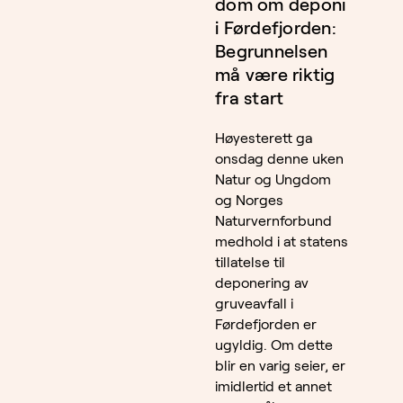
dom om deponi
i Førdefjorden:
Begrunnelsen
må være riktig
fra start
Høyesterett ga
onsdag denne uken
Natur og Ungdom
og Norges
Naturvernforbund
medhold i at statens
tillatelse til
deponering av
gruveavfall i
Førdefjorden er
ugyldig. Om dette
blir en varig seier, er
imidlertid et annet