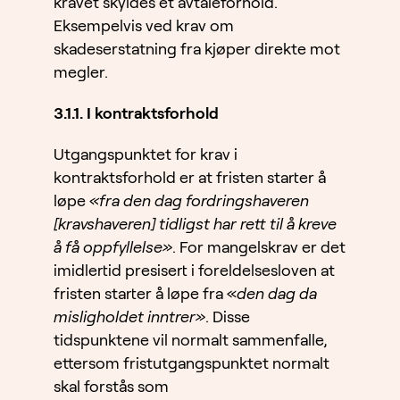
kravet skyldes et avtaleforhold.
Eksempelvis ved krav om
skadeserstatning fra kjøper direkte mot
megler.
3.1.1. I kontraktsforhold
Utgangspunktet for krav i
kontraktsforhold er at fristen starter å
løpe
«fra den dag fordringshaveren
[kravshaveren] tidligst har rett til å kreve
å få oppfyllelse»
. For mangelskrav er det
imidlertid presisert i foreldelsesloven at
fristen starter å løpe fra «
den dag da
misligholdet inntrer»
. Disse
tidspunktene vil normalt sammenfalle,
ettersom fristutgangspunktet normalt
skal forstås som