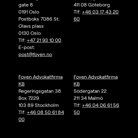
gate 8
411 08 Göteborg
0191 Oslo
Tlf:
+46 03 17 43 20
Postboks 7086 St.
60
Olavs plass
0130 Oslo
Tlf:
+47 21 93 10 00
E-post:
post@foyen.no
Foyen Advokatfirma
Foyen Advokatfirma
KB
KB
Regeringsgatan 38
Södergatan 22
Box 7229
211 34 Malmö
103 89 Stockholm
Tlf:
+46 04 06 61 56
Tlf:
+46 08 50 61 84
50
00